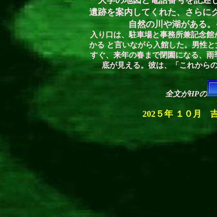
ー大学の地図と電話番号を記述
遺跡を案内してくれた、さらに
自然の川や湖がある。
入り口は、駐車場と事務所兼記念館
かる と言
いながら入館した。男性と
すぐ、来年の春まで閉園になる、雨
底が見える。彼は、「これから
全文がHPの
202５年 １