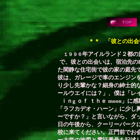
＊＊
「彼との出会
年アイルランド２都の
１９９６
で、彼との出会いは、宿泊先の
た閑静な住宅街で彼の家の庭先
彼は、ガレージで車のエンジン
り少し先輩かな？細身の紳士的
ールウエイには？」、僕は「レ
ｉｎg ｏｆ ｔｈｅ moon
「ラフカデオ・ハーン」に少し
ーですか？」と言いながら、ダ
日の午後から、クーリーパーク
校に来てください。正門前でお