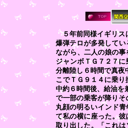
５年前同様イギリス
爆弾テロが多発してい
ながら、二人の娘の事
ジャンボＴＧ７２７に
分離陸し６時間で真夜
こでＴＧ９１４に乗り
中約６時間後、給油を
で一部の乗客が降りそ
丸顔の明るいインド青
て私の横に座った。彼
取り出した。「これは